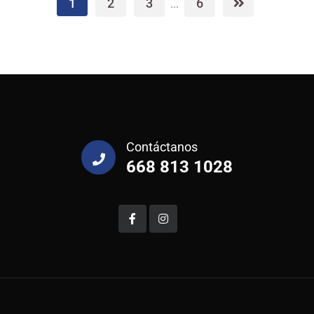
1
2
3
6
...
Contáctanos
668 813 1028