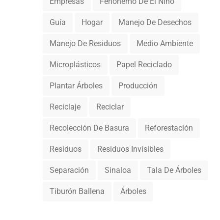
Empresas
Fenónemo De El Niño
Guía
Hogar
Manejo De Desechos
Manejo De Residuos
Medio Ambiente
Microplásticos
Papel Reciclado
Plantar Árboles
Producción
Reciclaje
Reciclar
Recolección De Basura
Reforestación
Residuos
Residuos Invisibles
Separación
Sinaloa
Tala De Árboles
Tiburón Ballena
Árboles