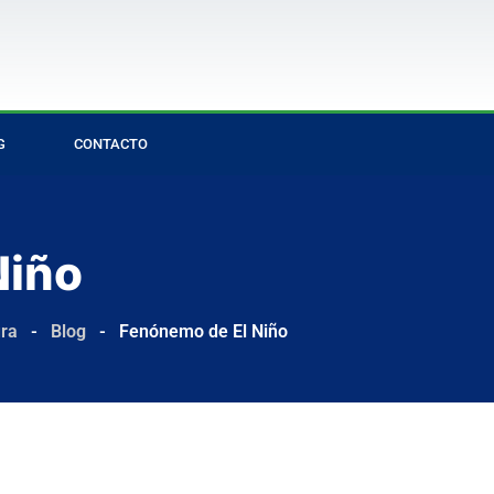
G
CONTACTO
Niño
ura
-
Blog
-
Fenónemo de El Niño