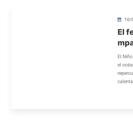
10/
El f
mpa
El Niño
el océa
repercu
calent