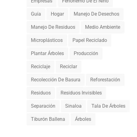
Empresas
Fenónemo De El Niño
Guía
Hogar
Manejo De Desechos
Manejo De Residuos
Medio Ambiente
Microplásticos
Papel Reciclado
Plantar Árboles
Producción
Reciclaje
Reciclar
Recolección De Basura
Reforestación
Residuos
Residuos Invisibles
Separación
Sinaloa
Tala De Árboles
Tiburón Ballena
Árboles