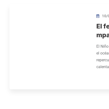
10/
El f
mpa
El Niño
el océa
repercu
calent