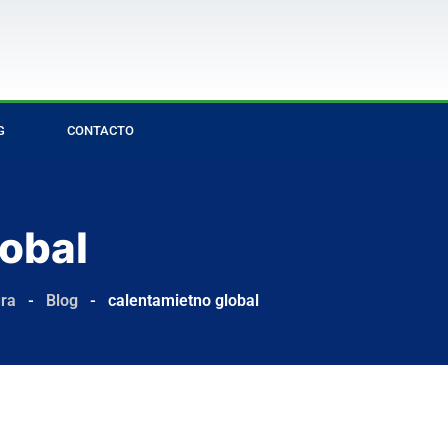
G
CONTACTO
obal
ura
-
Blog
-
calentamietno global