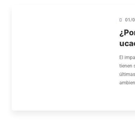
01/0
¿Po
uca
El impa
tienen 
última
ambien