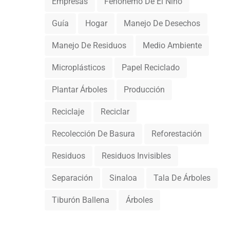
Empresas
Fenónemo De El Niño
Guía
Hogar
Manejo De Desechos
Manejo De Residuos
Medio Ambiente
Microplásticos
Papel Reciclado
Plantar Árboles
Producción
Reciclaje
Reciclar
Recolección De Basura
Reforestación
Residuos
Residuos Invisibles
Separación
Sinaloa
Tala De Árboles
Tiburón Ballena
Árboles