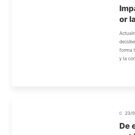
Imp
or l
Actualm
decidie
forma t
y la co
23/0
De e