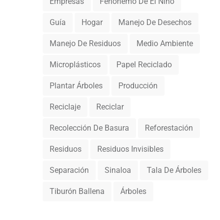
Empresas
Fenónemo De El Niño
Guía
Hogar
Manejo De Desechos
Manejo De Residuos
Medio Ambiente
Microplásticos
Papel Reciclado
Plantar Árboles
Producción
Reciclaje
Reciclar
Recolección De Basura
Reforestación
Residuos
Residuos Invisibles
Separación
Sinaloa
Tala De Árboles
Tiburón Ballena
Árboles