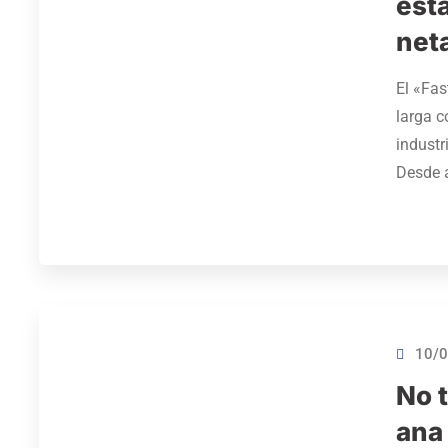
est
net
El «Fa
larga c
industr
Desde 
10/0
No t
ana 