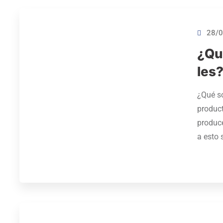
28/0
¿Qué
les
¿Qué s
product
produc
a esto 