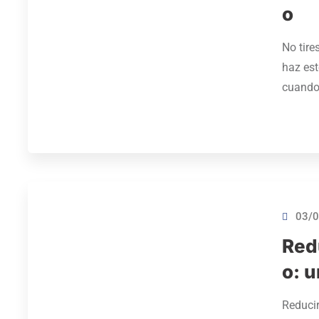
o
No tire
haz est
cuando
03/0
Red
o: u
Reducir