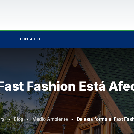
G
CONTACTO
 Fast Fashion Está Af
ura
-
Blog
-
Medio Ambiente
-
De esta forma el Fast Fas