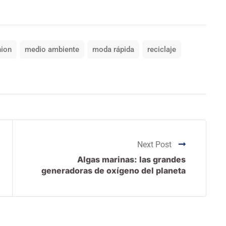
hion
medio ambiente
moda rápida
reciclaje
Next Post
Algas marinas: las grandes
generadoras de oxígeno del planeta