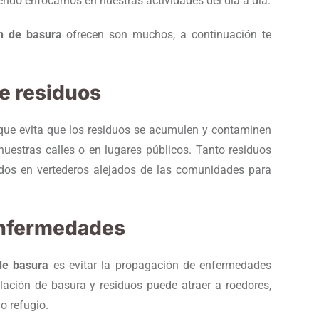
endo enfocarnos en nuestras actividades del día a día.
́n de basura
ofrecen son muchos, a continuación te
de residuos
rque evita que los residuos se acumulen y contaminen
uestras calles o en lugares públicos. Tanto residuos
ados en vertederos alejados de las comunidades para
 enfermedades
 de basura
es evitar la propagación de enfermedades
ación de basura y residuos puede atraer a roedores,
o refugio.