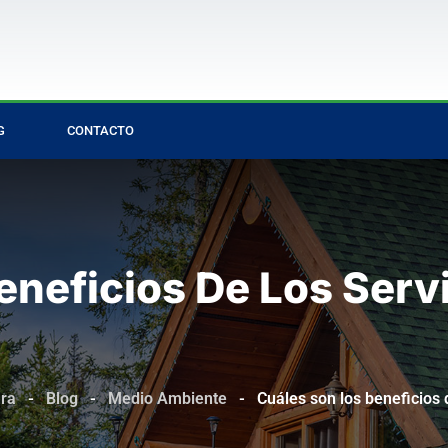
G
CONTACTO
eneficios De Los Serv
ura
-
Blog
-
Medio Ambiente
-
Cuáles son los beneficios 