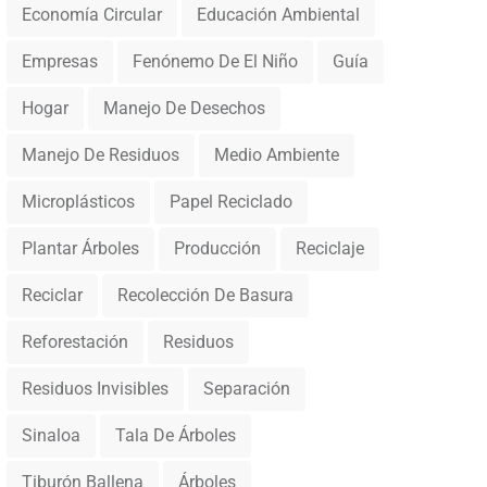
Economía Circular
Educación Ambiental
Empresas
Fenónemo De El Niño
Guía
Hogar
Manejo De Desechos
Manejo De Residuos
Medio Ambiente
Microplásticos
Papel Reciclado
Plantar Árboles
Producción
Reciclaje
Reciclar
Recolección De Basura
Reforestación
Residuos
Residuos Invisibles
Separación
Sinaloa
Tala De Árboles
Tiburón Ballena
Árboles